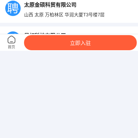
太原金硕科贸有限公司
山西 太原 万柏林区 华润大厦T3号楼7层
星虹科技有限公司
立即入驻
山西 太原 迎泽区 火车站西行200米万邦国际1421室
首页
恒利荣达餐饮管理服务有限公司
山西 太原 杏花岭区 东峰路吉祥斋南楼5层
山西灵鑫茂贸易有限公司
山西 太原 小店区 南内环与平阳路交叉口赛格商务楼
山西寿星阁智慧养老服务有限公司