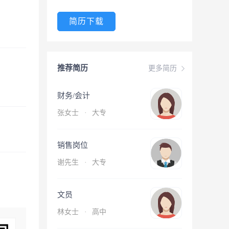
简历下载
推荐简历
更多简历
财务/会计
张女士
·
大专
销售岗位
谢先生
·
大专
文员
林女士
·
高中