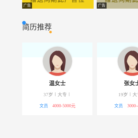
人力资源主管
山西广立机械加
行政人事
广告
广告
矿山销售经理
威斯特（北京）
市场营销
简历推荐
市场推广员
太原融盛合商贸
市场营销
乘务员
河北驰阳铁路电
服务行业
店长
吕梁市离石区海
市场营销
总经理助理
华诚易尚装饰装
行政人事
温女士
张女
业务员销售经理
吕梁市离石区海
市场营销
37岁
大专
19岁
大
幼儿英语教师
太原市小店区励
教育培训
00元
文员
4000-5000元
文员
3000