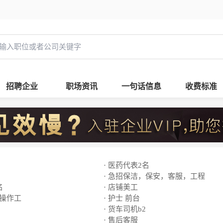
招聘企业
职场资讯
一句话信息
收费标准
· 医药代表2名
· 急招保洁，保安，客服，工程
名
· 店铺美工
线操作工
· 护士 前台
· 货车司机b2
· 售后客服