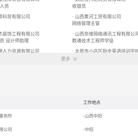
人员
收银员
联烨科贸有限公司
· 山西黄河工贸有限公司
网络管理主管
豪杰装饰工程有限公司
· 山西奈维网络通讯工程有限公
员
设计师助理
数通技术工程师学徒
定坤人力资源有限公司
· 太原市小店区励步英语培训学
财务主管
幼儿英语教师
英语助教老师
更多
工作地点
事务所
-山西中阳
限公司
-中阳