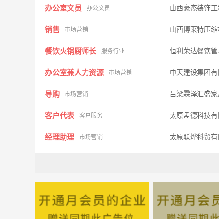
办公室文员
山西豪杰装饰工
办公文员
销售
山西博莱特压缩
市场营销
餐饮火锅厨师长
恒利荣达餐饮管
服务行业
办公室兼人力资源
中天建设集团有
市场营销
导购
吕梁霖泽汇盛家
市场营销
客户代表
太原孟德科技有
客户服务
经理助理
太原联烨科贸有
市场营销
执行校长
晨晨教育
行政人事
家装设计师
东易日盛·山西
市场营销
人力资源总监
山西寿星阁智慧
行政人事