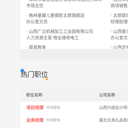
市场主任
商场销售
· 格林童趣儿童摄影太原旗舰店
· 太原
办公室文员
经理助理
· 山西广立机械加工工业园有限公司
· 山西
人力资源主管
物业维修电工
办公室文
· 晨晨教育
· 山西
执行校长
各科优秀教师
项目经理
热门职位
职位名称
公司名称
项目经理
山西兴成会计师
市场营销
业务经理
晨光文具礼品有
市场营销