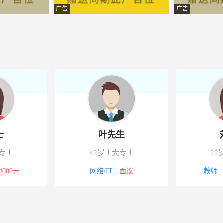
工工业园有限公司
-中阳
广告
广告
机械设备有限公司太原分公司
-山西中阳
有限公司
-山西中阳
气化技术有限公司
-中阳
文圣艾灸馆
-中阳
修工程有限公司
-中阳
士
叶先生
文圣艾灸馆
-中阳
专
42岁
大专
22
步英语培训学校
-中阳
-4000元
网络/IT
面议
教师