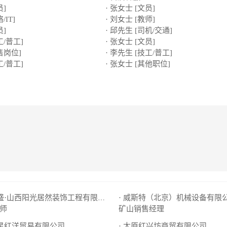
员]
· 张女士 [文员]
/IT]
· 刘女士 [教师]
员]
· 邱先生 [司机/交通]
工/普工]
· 张女士 [文员]
售岗位]
· 李先生 [技工/普工]
工/普工]
· 张女士 [其他职位]
· 东易日盛·山西阳光居然装饰工程有限公司
师
矿山销售经理
华星红洋贸易有限公司
· 太原红兴坊商贸有限公司